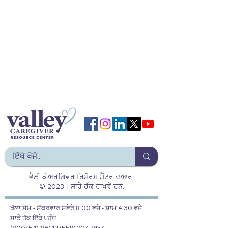
ਵੈਲੀ ਕੇਅਰਗਿਵਰ ਰਿਸੋਰਸ ਸੈਂਟਰ ਦੁਆਰਾ
© 2023। ਸਾਰੇ ਹੱਕ ਰਾਖਵੇਂ ਹਨ.
ਖੁੱਲਾ ਸੋਮ - ਸ਼ੁੱਕਰਵਾਰ ਸਵੇਰੇ 8:00 ਵਜੇ - ਸ਼ਾਮ 4:30 ਵਜੇ
ਸਾਡੇ ਤੱਕ ਇੱਥੇ ਪਹੁੰਚੋ: