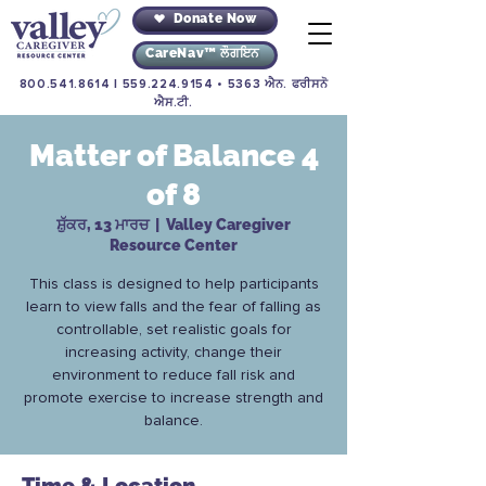
Donate Now
CareNav™ ਲੌਗਇਨ
800.541.8614
|
559.224.9154
• 5363 ਐਨ. ਫਰੀਸਨੋ
ਐਸ.ਟੀ.
Matter of Balance 4
of 8
ਸ਼ੁੱਕਰ, 13 ਮਾਰਚ
  |  
Valley Caregiver
Resource Center
This class is designed to help participants
learn to view falls and the fear of falling as
controllable, set realistic goals for
increasing activity, change their
environment to reduce fall risk and
promote exercise to increase strength and
balance.