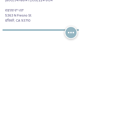
(800) 541-8614 | (559) 224-9154
ਦਫ਼ਤਰ ਦਾ ਪਤਾ
5363 N Fresno St.
ਫਰਿਜ਼ਨੋ, CA 93710