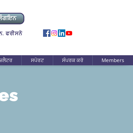
ਲੌਗਇਨ
. ਫਰੀਸਨੋ
ਜ਼ਲੈਟਰ
ਸਪੋਰਟ
ਸੰਪਰਕ ਕਰੋ
Members
es