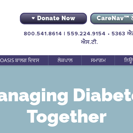
Donate Now
CareNav™ 
800.541.8614 | 559.224.9154 • 5363 ਐਨ
ਐਸ.ਟੀ.
OASIS ਬਾਲਗ ਦਿਵਸ
ਲੋਕਪਾਲ
ਸਮਾਗਮ
ਨਿਊ
anaging Diabet
Together