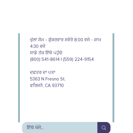
ਖੁੱਲਾ ਸੋਮ - ਸ਼ੁੱਕਰਵਾਰ ਸਵੇਰੇ 8:00 ਵਜੇ - ਸ਼ਾਮ
4:30 ਵਜੇ
ਸਾਡੇ ਤੱਕ ਇੱਥੇ ਪਹੁੰਚੋ:
(800) 541-8614 | (559) 224-9154
ਦਫ਼ਤਰ ਦਾ ਪਤਾ
5363 N Fresno St.
ਫਰਿਜ਼ਨੋ, CA 93710
We couldn't do this work without
the support of our donors