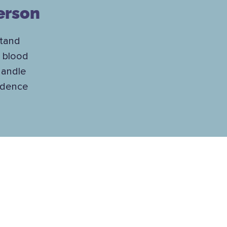
erson
stand
t blood
handle
fidence