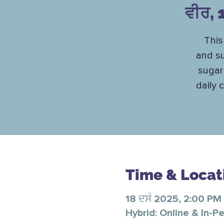
ਵੀਰ, 
This
and su
sugar
daily 
Time & Locat
18 ਦਸੰ 2025, 2:00 PM
Hybrid: Online & In-P