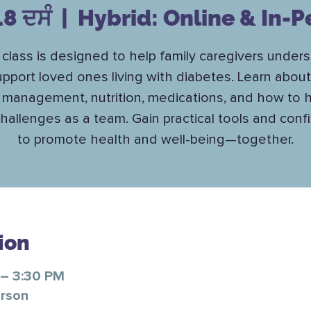
18 ਦਸੰ
  |  
Hybrid: Online & In-P
 class is designed to help family caregivers under
pport loved ones living with diabetes. Learn abou
 management, nutrition, medications, and how to 
challenges as a team. Gain practical tools and con
to promote health and well-being—together.
ion
 – 3:30 PM
erson