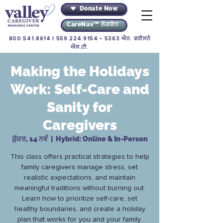
Donate Now
CareNav™ ਲੌਗਇਨ
800.541.8614
|
559.224.9154
• 5363 ਐਨ. ਫਰੀਸਨੋ
ਐਸ.ਟੀ.
Making the Holidays
Work: Self-Care and
Sanity for
Caregivers
ਸ਼ੁੱਕਰ, 14 ਨਵੰ
  |  
Hybrid: Online & In-Person
This class offers practical strategies to help
family caregivers manage stress, set
realistic expectations, and maintain
meaningful traditions without burning out.
Learn how to prioritize self-care, set
healthy boundaries, and create a holiday
plan that works for you and your family.