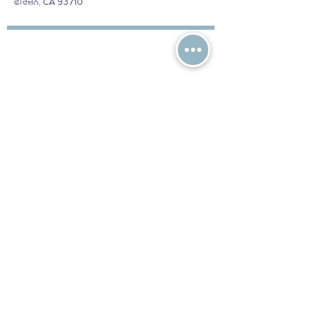
ਫਰਿਜ਼ਨੋ, CA 93710