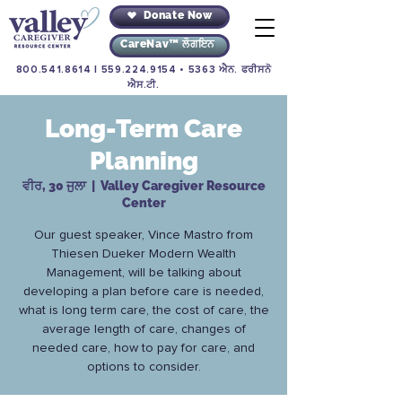
Donate Now
CareNav™ ਲੌਗਇਨ
800.541.8614
|
559.224.9154
• 5363 ਐਨ. ਫਰੀਸਨੋ
ਐਸ.ਟੀ.
Long-Term Care
Planning
ਵੀਰ, 30 ਜੁਲਾ
  |  
Valley Caregiver Resource
Center
Our guest speaker, Vince Mastro from
Thiesen Dueker Modern Wealth
Management, will be talking about
developing a plan before care is needed,
what is long term care, the cost of care, the
average length of care, changes of
needed care, how to pay for care, and
options to consider.