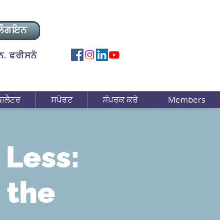
ਲੌਗਇਨ
. ਫਰੀਸਨੋ
ਜ਼ਲੈਟਰ
ਸਪੋਰਟ
ਸੰਪਰਕ ਕਰੋ
Members
 Less:
 the