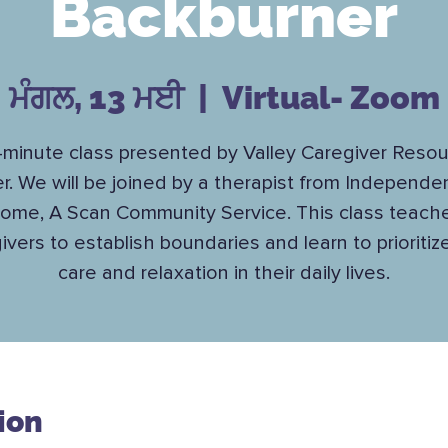
Backburner
ਮੰਗਲ, 13 ਮਈ
  |  
Virtual- Zoom
minute class presented by Valley Caregiver Reso
r. We will be joined by a therapist from Independe
ome, A Scan Community Service. This class teach
ivers to establish boundaries and learn to prioritize
care and relaxation in their daily lives.
ion