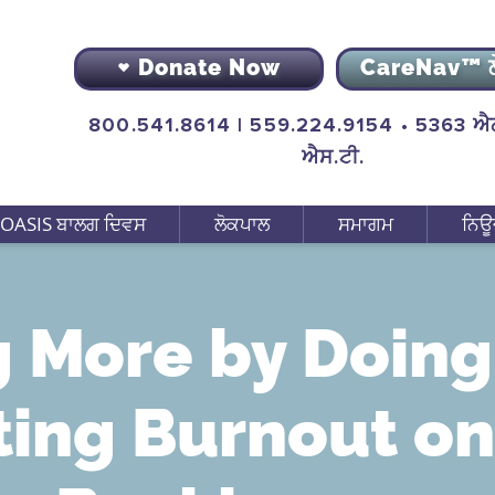
Donate Now
CareNav™ 
800.541.8614 | 559.224.9154 • 5363 ਐਨ
ਐਸ.ਟੀ.
OASIS ਬਾਲਗ ਦਿਵਸ
ਲੋਕਪਾਲ
ਸਮਾਗਮ
ਨਿਊ
 More by Doing
ting Burnout on