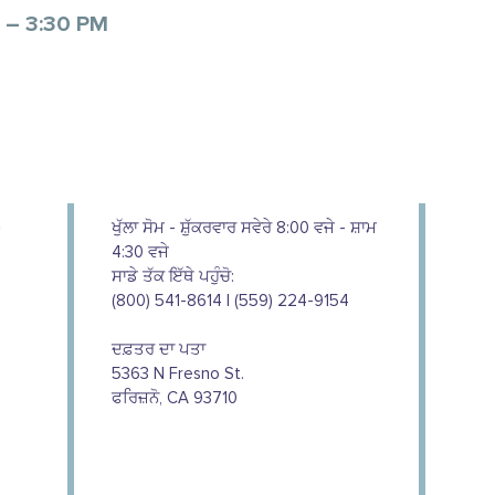
 – 3:30 PM
ਖੁੱਲਾ ਸੋਮ - ਸ਼ੁੱਕਰਵਾਰ ਸਵੇਰੇ 8:00 ਵਜੇ - ਸ਼ਾਮ
4:30 ਵਜੇ
ਸਾਡੇ ਤੱਕ ਇੱਥੇ ਪਹੁੰਚੋ:
(800) 541-8614 | (559) 224-9154
ਦਫ਼ਤਰ ਦਾ ਪਤਾ
5363 N Fresno St.
ਫਰਿਜ਼ਨੋ, CA 93710
We couldn't do this work without
the support of our donors