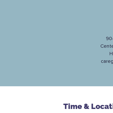
90-
Cente
H
careg
Time & Locat