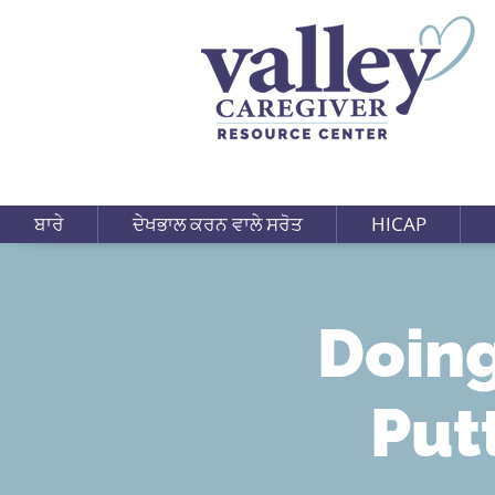
ਬਾਰੇ
ਦੇਖਭਾਲ ਕਰਨ ਵਾਲੇ ਸਰੋਤ
HICAP
Doing
Put