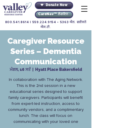
Donate Now
CareNav™ ਲੌਗਇਨ
800.541.8614
|
559.224.9154
• 5363 ਐਨ. ਫਰੀਸਨੋ
ਐਸ.ਟੀ.
Caregiver Resource
Series – Dementia
Communication
ਮੰਗਲ, 16 ਸਤੰ
  |  
Hyatt Place Bakersfield
In collaboration with The Aging Network.
This is the 2nd session in a new
educational series designed to support
family caregivers. Participants will benefit
from expert-led instruction, access to
community vendors, and a complimentary
lunch. The class will focus on
communicating with your loved one