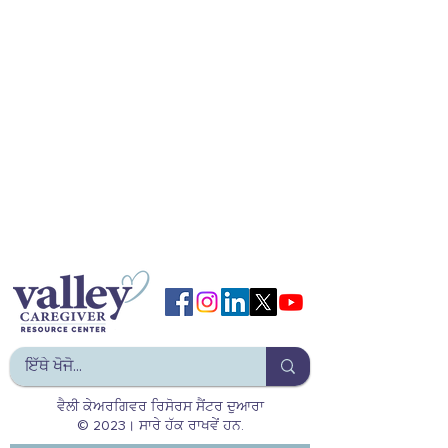
ਵੈਲੀ ਕੇਅਰਗਿਵਰ ਰਿਸੋਰਸ ਸੈਂਟਰ ਦੁਆਰਾ
© 2023। ਸਾਰੇ ਹੱਕ ਰਾਖਵੇਂ ਹਨ.