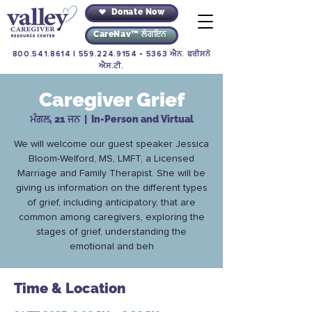
Donate Now
CareNav™ ਲੌਗਇਨ
800.541.8614
|
559.224.9154
• 5363 ਐਨ. ਫਰੀਸਨੋ
ਐਸ.ਟੀ.
Caregiver Grief
ਮੰਗਲ, 21 ਜਨ
  |  
In-Person and Virtual
We will welcome our guest speaker Jessica
Bloom-Welford, MS, LMFT, a Licensed
Marriage and Family Therapist. She will be
giving us information on the different types
of grief, including anticipatory, that are
common among caregivers, exploring the
stages of grief, understanding the
emotional and beh
Time & Location