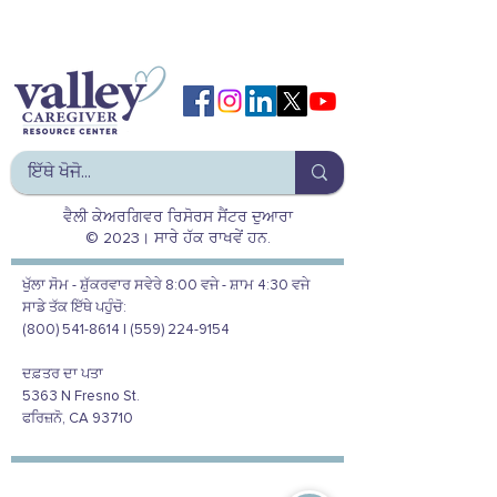
ਵੈਲੀ ਕੇਅਰਗਿਵਰ ਰਿਸੋਰਸ ਸੈਂਟਰ ਦੁਆਰਾ
© 2023। ਸਾਰੇ ਹੱਕ ਰਾਖਵੇਂ ਹਨ.
ਖੁੱਲਾ ਸੋਮ - ਸ਼ੁੱਕਰਵਾਰ ਸਵੇਰੇ 8:00 ਵਜੇ - ਸ਼ਾਮ 4:30 ਵਜੇ
ਸਾਡੇ ਤੱਕ ਇੱਥੇ ਪਹੁੰਚੋ:
(800) 541-8614 | (559) 224-9154
ਦਫ਼ਤਰ ਦਾ ਪਤਾ
5363 N Fresno St.
ਫਰਿਜ਼ਨੋ, CA 93710