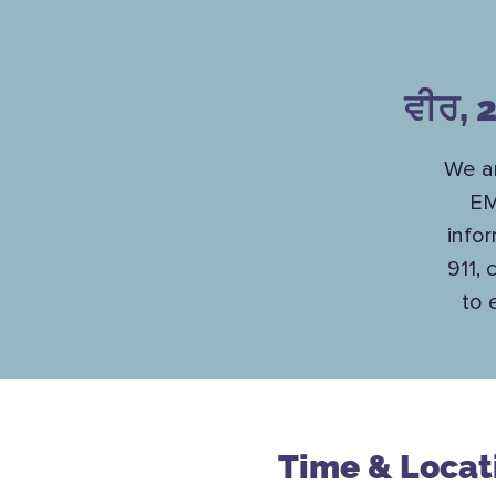
ਵੀਰ, 2
We a
EM
info
911, 
to 
Time & Locat