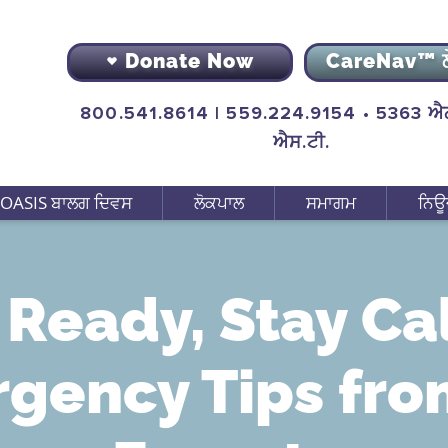
Donate Now
CareNav™ 
800.541.8614 | 559.224.9154 • 5363 ਐਨ
ਐਸ.ਟੀ.
OASIS ਬਾਲਗ ਦਿਵਸ
ਲੋਕਪਾਲ
ਸਮਾਗਮ
ਨਿਊ
 Ready, Stay Ca
gency Tips fro