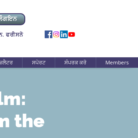
ਲੌਗਇਨ
. ਫਰੀਸਨੋ
ਜ਼ਲੈਟਰ
ਸਪੋਰਟ
ਸੰਪਰਕ ਕਰੋ
Members
lm:
m the