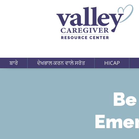
ਬਾਰੇ
ਦੇਖਭਾਲ ਕਰਨ ਵਾਲੇ ਸਰੋਤ
HICAP
Be
Emer