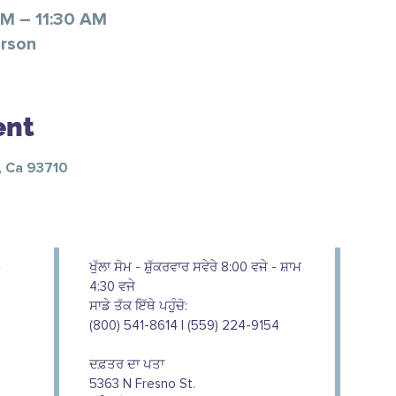
AM – 11:30 AM
erson
ent
, Ca 93710
ਖੁੱਲਾ ਸੋਮ - ਸ਼ੁੱਕਰਵਾਰ ਸਵੇਰੇ 8:00 ਵਜੇ - ਸ਼ਾਮ
4:30 ਵਜੇ
ਸਾਡੇ ਤੱਕ ਇੱਥੇ ਪਹੁੰਚੋ:
(800) 541-8614 | (559) 224-9154
ਦਫ਼ਤਰ ਦਾ ਪਤਾ
5363 N Fresno St.