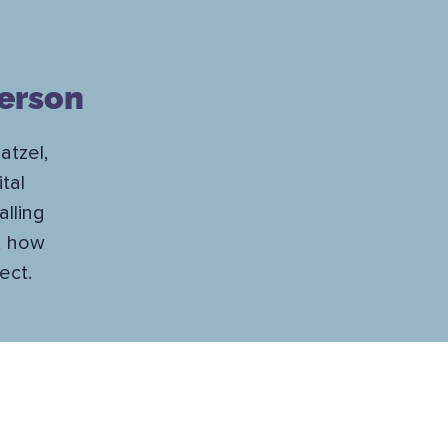
Person
tzel,
tal
lling
s, how
ect.