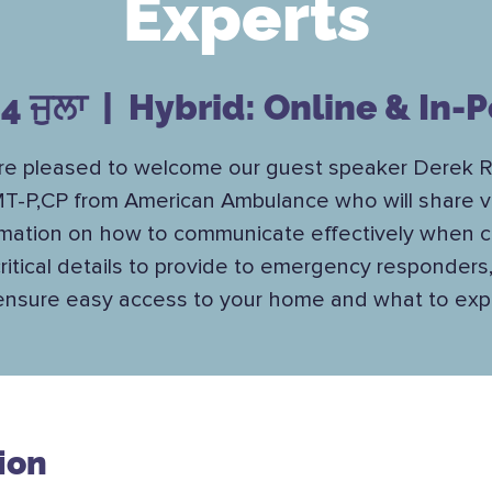
Experts
4 ਜੁਲਾ
  |  
Hybrid: Online & In-
re pleased to welcome our guest speaker Derek Ra
T-P,CP from American Ambulance who will share vi
rmation on how to communicate effectively when ca
critical details to provide to emergency responder
ensure easy access to your home and what to exp
ion