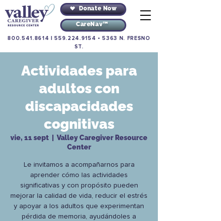
Donate Now
CareNav™
800.541.8614
|
559.224.9154
•
5363 N. FRESNO
ST.
Actividades para
adultos con
discapacidades
cognitivas
vie, 11 sept
  |  
Valley Caregiver Resource
Center
Le invitamos a acompañarnos para
aprender cómo las actividades
significativas y con propósito pueden
mejorar la calidad de vida, reducir el estrés
y apoyar a los adultos que experimentan
pérdida de memoria, ayudándoles a